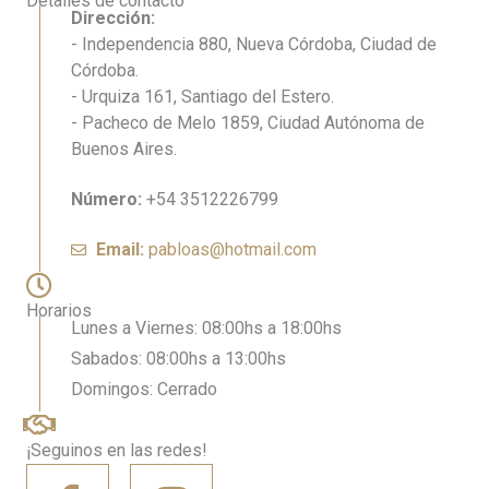
Detalles de contacto
Dirección:
- Independencia 880, Nueva Córdoba, Ciudad de
Córdoba.
-⁠ Urquiza 161, Santiago del Estero.
- Pacheco de Melo 1859, Ciudad Autónoma de
Buenos Aires.
Número:
+54 3512226799
Email:
pabloas@hotmail.com
Horarios
Lunes a Viernes: 08:00hs a 18:00hs
Sabados: 08:00hs a 13:00hs
Domingos: Cerrado
¡Seguinos en las redes!
F
I