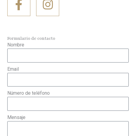
a
n
c
s
e
t
Formulario de contacto
b
a
Nombre
o
g
o
r
Email
k
a
-
m
Número de teléfono
f
Mensaje